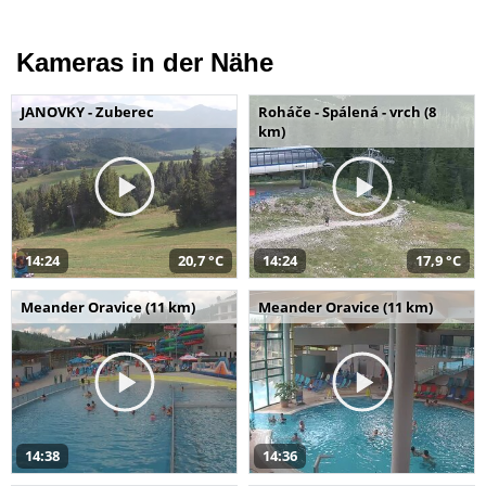
Kameras in der Nähe
JANOVKY - Zuberec
Roháče - Spálená - vrch (8
km)
14:24
20,7 °C
14:24
17,9 °C
Meander Oravice (11 km)
Meander Oravice (11 km)
14:38
14:36