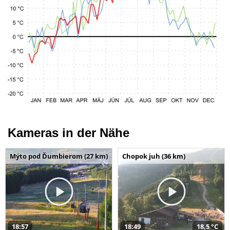
Kameras in der Nähe
Mýto pod Ďumbierom (27 km)
Chopok juh (36 km)
18:57
18:49
18,5 °C