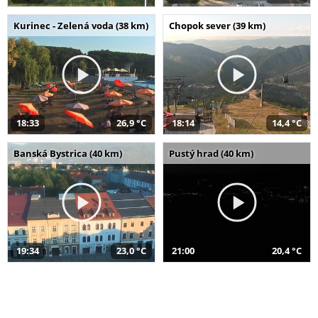
Kurinec - Zelená voda (38 km)
Chopok sever (39 km)
18:33
26,9 °C
18:14
14,4 °C
Banská Bystrica (40 km)
Pustý hrad (40 km)
19:34
23,0 °C
21:00
20,4 °C