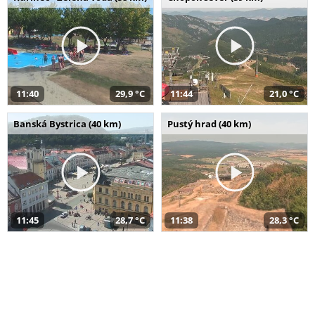
11:40
29,9 °C
11:44
21,0 °C
Banská Bystrica (40 km)
Pustý hrad (40 km)
11:45
28,7 °C
11:38
28,3 °C