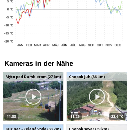
Kameras in der Nähe
Mýto pod Ďumbierom (27 km)
Chopok juh (36 km)
11:33
11:25
23,6 °C
Kurinec - Zelená voda (38 km)
Chopok sever (39 km)