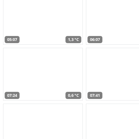
05:07
1,3 °C
06:07
07:24
0,6 °C
07:41