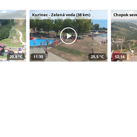
Kurinec - Zelená voda (38 km)
Chopok seve
20,8 °C
11:35
25,5 °C
12:14