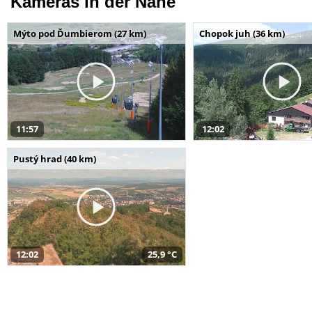
Kameras in der Nähe
Mýto pod Ďumbierom (27 km)
Chopok juh (36 km)
11:57
12:02
Pustý hrad (40 km)
12:02
25,9 °C