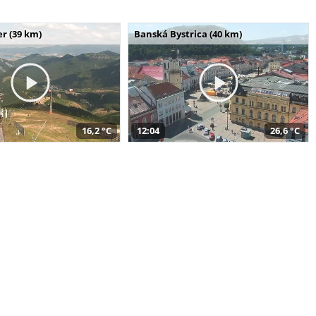
r (39 km)
Banská Bystrica (40 km)
16,2 °C
12:04
26,6 °C