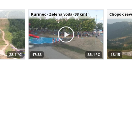
Kurinec - Zelená voda (38 km)
Chopok seve
28,1 °C
17:33
35,1 °C
18:15