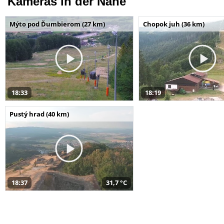
Kameras in der Nähe
Mýto pod Ďumbierom (27 km)
Chopok juh (36 km)
18:33
18:19
Pustý hrad (40 km)
18:37
31,7 °C