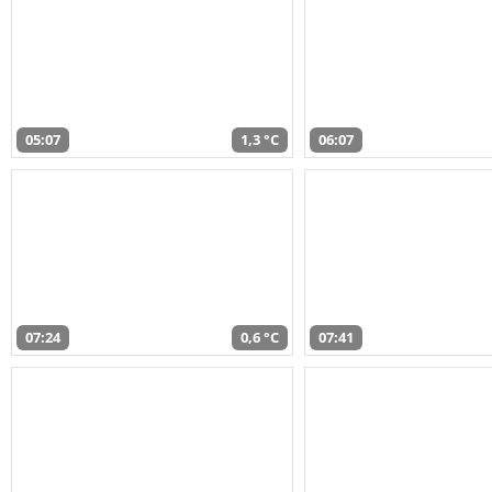
05:07
1,3 °C
06:07
07:24
0,6 °C
07:41