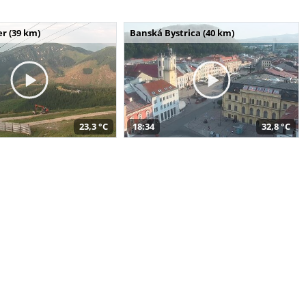
r (39 km)
Banská Bystrica (40 km)
23,3 °C
18:34
32,8 °C