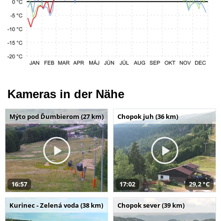
Kameras in der Nähe
Mýto pod Ďumbierom (27 km)
Chopok juh (36 km)
16:57
17:02
29,2 °C
Kurinec - Zelená voda (38 km)
Chopok sever (39 km)