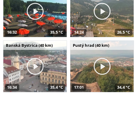
16:32
35,5 °C
14:24
26,5 °C
Banská Bystrica (40 km)
Pustý hrad (40 km)
16:34
35,4 °C
17:01
34,4 °C