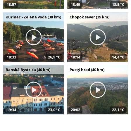
18:57
18:49
18,5 °C
Kurinec - Zelená voda (38 km)
Chopok sever (39 km)
18:33
26,9 °C
18:14
14,4 °C
Banská Bystrica (40 km)
Pustý hrad (40 km)
19:34
23,0 °C
20:02
22,1 °C