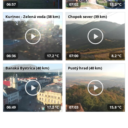
06:57
07:02
13,2 °C
Kurinec - Zelená voda (38 km)
Chopok sever (39 km)
06:36
17,2 °C
07:00
8,2 °C
Banská Bystrica (40 km)
Pustý hrad (40 km)
06:49
17,2 °C
07:03
15,8 °C