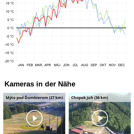
Kameras in der Nähe
Mýto pod Ďumbierom (27 km)
Chopok juh (36 km)