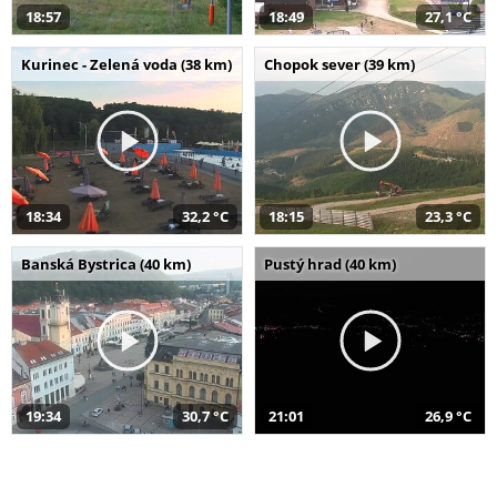
18:57
18:49
27,1 °C
Kurinec - Zelená voda (38 km)
Chopok sever (39 km)
18:34
32,2 °C
18:15
23,3 °C
Banská Bystrica (40 km)
Pustý hrad (40 km)
19:34
30,7 °C
21:01
26,9 °C