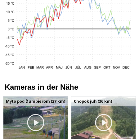
Kameras in der Nähe
Mýto pod Ďumbierom (27 km)
Chopok juh (36 km)