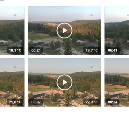
18,1 °C
06:24
18,7 °C
06:41
21,8 °C
08:07
22,9 °C
08:24