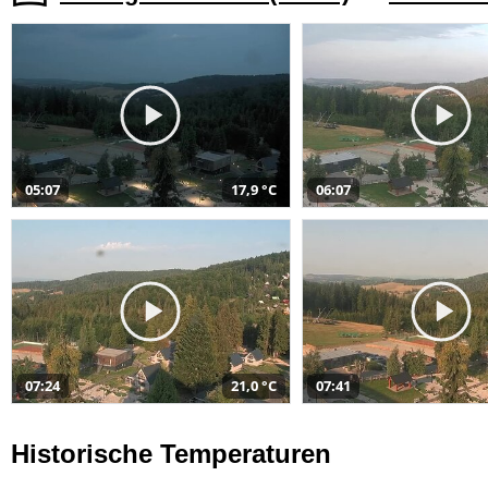
05:07
17,9 °C
06:07
07:24
21,0 °C
07:41
Historische Temperaturen