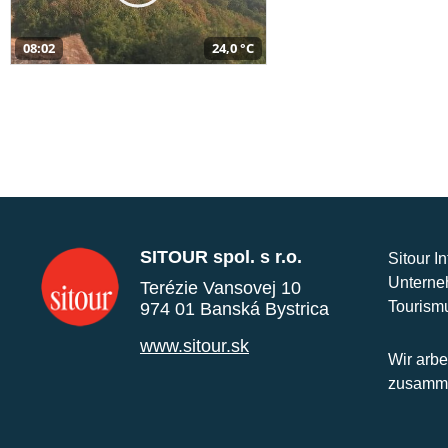
08:02
24,0 °C
SITOUR spol. s r.o.
Sitour I
Unterne
Terézie Vansovej 10
Tourism
974 01 Banská Bystrica
www.sitour.sk
Wir arbe
zusamme