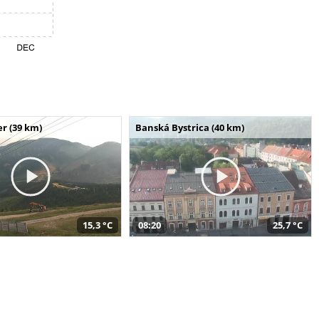
r (39 km)
Banská Bystrica (40 km)
15,3 °C
08:20
25,7 °C