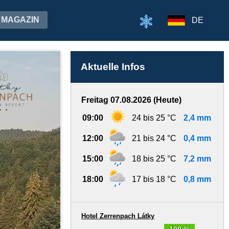
MAGAZIN
DE
Aktuelle Infos
Freitag 07.08.2026 (Heute)
09:00
24 bis 25 °C
2,4 mm
12:00
21 bis 24 °C
0,4 mm
15:00
18 bis 25 °C
7,2 mm
18:00
17 bis 18 °C
0,8 mm
Hotel Zerrenpach Látky
100 %