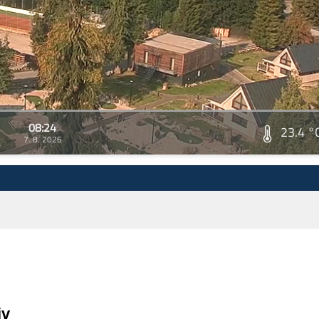
08:24
23.4 °
7. 8. 2026
iv