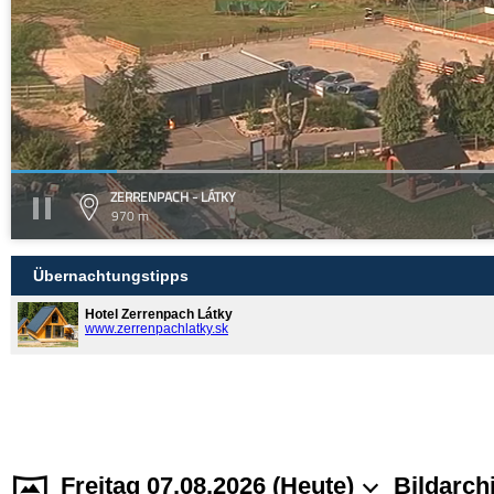
ZERRENPACH - LÁTKY
970 m
Übernachtungstipps
Hotel Zerrenpach Látky
www.zerrenpachlatky.sk
Freitag 07.08.2026 (Heute)
Bildarch