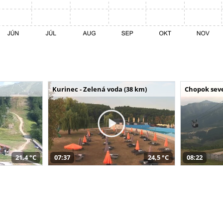
Kurinec - Zelená voda (38 km)
Chopok seve
21,4 °C
07:37
24,5 °C
08:22