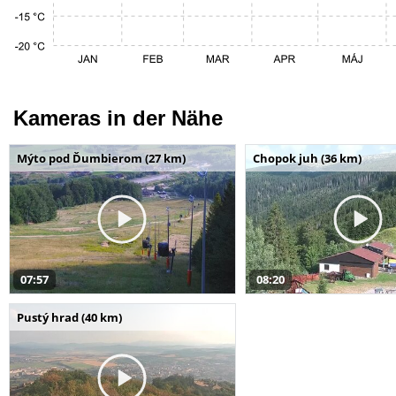
Kameras in der Nähe
Mýto pod Ďumbierom (27 km)
Chopok juh (36 km)
07:57
08:20
Pustý hrad (40 km)