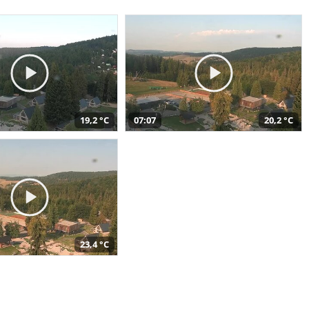
19,2 °C
07:07
20,2 °C
23,4 °C