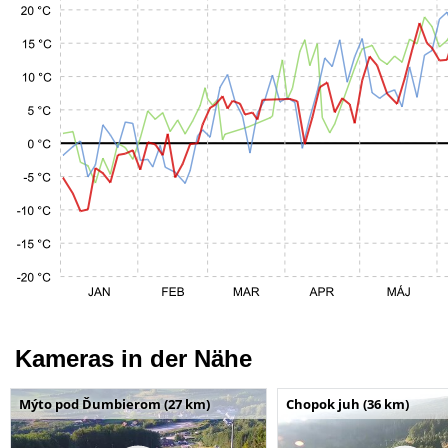
Kameras in der Nähe
Mýto pod Ďumbierom (27 km)
Chopok juh (36 km)