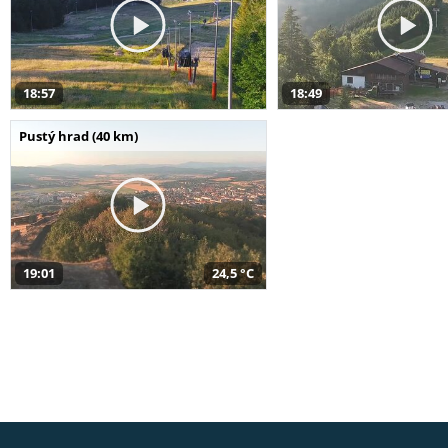
18:57
18:49
Pustý hrad (40 km)
19:01
24,5 °C