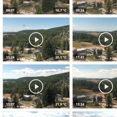
09:07
16,7 °C
09:24
11:24
20,1 °C
11:41
13:07
21,9 °C
13:24