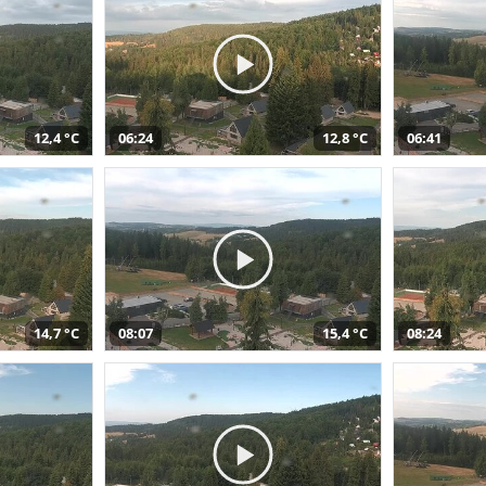
12,4 °C
06:24
12,8 °C
06:41
14,7 °C
08:07
15,4 °C
08:24