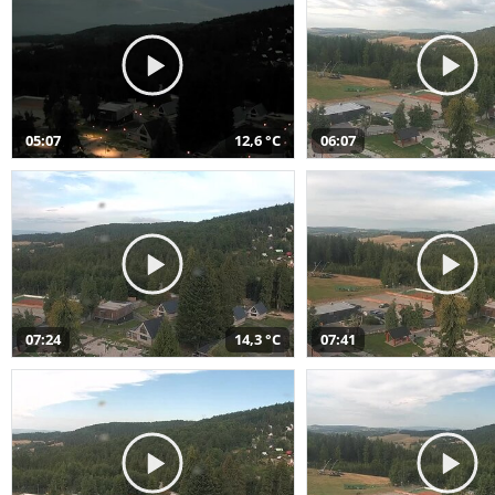
05:07
12,6 °C
06:07
07:24
14,3 °C
07:41