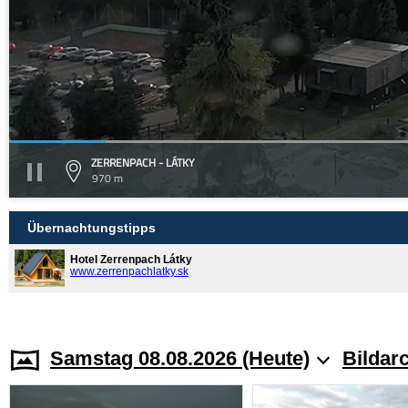
ZERRENPACH - LÁTKY
970 m
Übernachtungstipps
Hotel Zerrenpach Látky
www.zerrenpachlatky.sk
Samstag 08.08.2026 (Heute)
Bildar