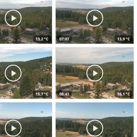
13,2 °C
07:07
13,9 °C
15,7 °C
08:41
16,1 °C