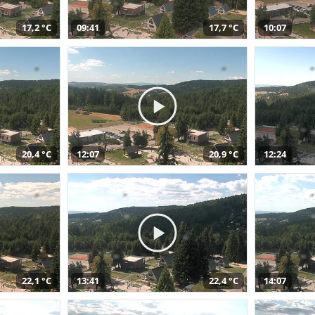
17,2 °C
09:41
17,7 °C
10:07
20,4 °C
12:07
20,9 °C
12:24
22,1 °C
13:41
22,4 °C
14:07