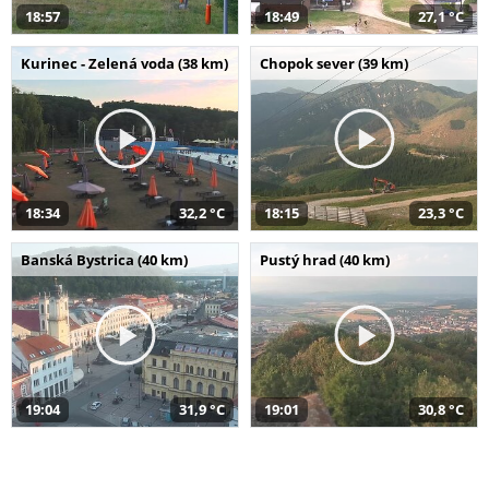
18:57
18:49
27,1 °C
Kurinec - Zelená voda (38 km)
Chopok sever (39 km)
18:34
32,2 °C
18:15
23,3 °C
Banská Bystrica (40 km)
Pustý hrad (40 km)
19:04
31,9 °C
19:01
30,8 °C