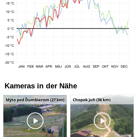
Kameras in der Nähe
Mýto pod Ďumbierom (27 km)
Chopok juh (36 km)