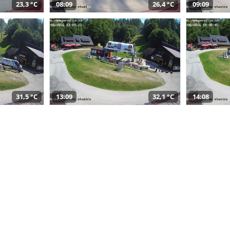
23,3 °C
08:09
26,4 °C
09:09
31,5 °C
13:09
32,1 °C
14:08