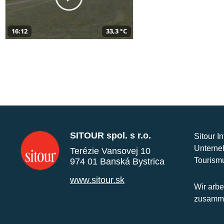
16:12
33,3 °C
SITOUR spol. s r.o.
Sitour I
Unterne
Terézie Vansovej 10
Tourism
974 01 Banská Bystrica
www.sitour.sk
Wir arbe
zusamme