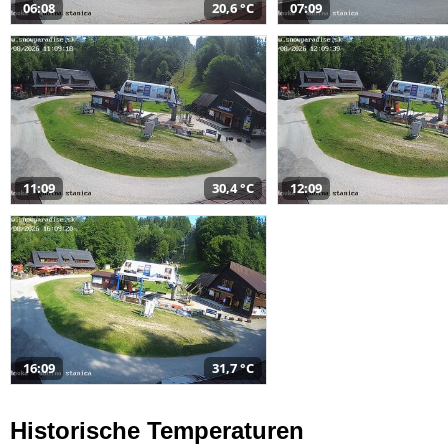
06:08
20,6 °C
07:09
11:09
30,4 °C
12:09
16:09
31,7 °C
Historische Temperaturen