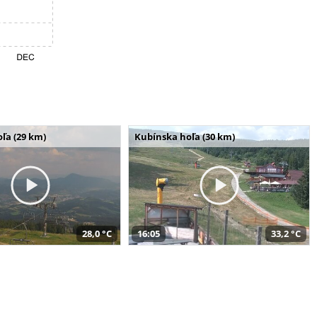
ľa (29 km)
Kubínska hoľa (30 km)
28,0 °C
16:05
33,2 °C