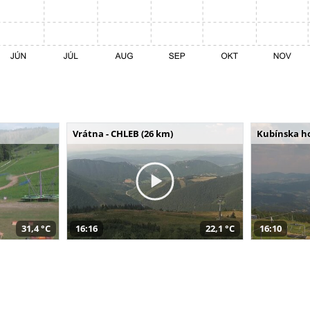
Vrátna - CHLEB (26 km)
Kubínska ho
31,4 °C
16:16
22,1 °C
16:10