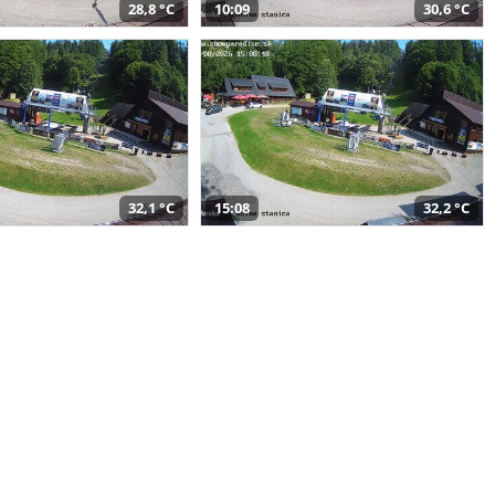
28,8 °C
10:09
30,6 °C
32,1 °C
15:08
32,2 °C