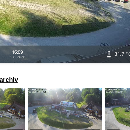
16:09
31.7 °
6. 8. 2026
archiv