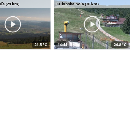
ľa (29 km)
Kubínska hoľa (30 km)
21,5 °C
14:44
24,8 °C