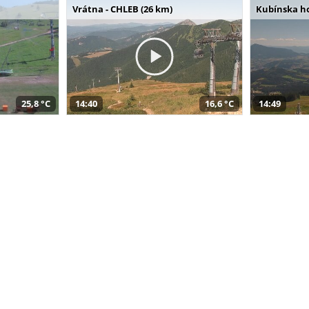
Vrátna - CHLEB (26 km)
Kubínska ho
25,8 °C
14:40
16,6 °C
14:49