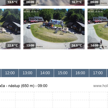
13,5 °C
08:09
16,7 °C
09:09
22,8 °C
13:09
24,0 °C
14:09
12:00
13:00
14:00
15:00
16:00
17:00