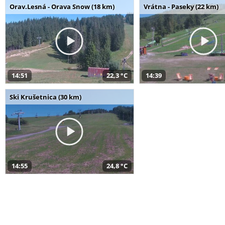
Orav.Lesná - Orava Snow (18 km)
Vrátna - Paseky (22 km)
14:51
22,3 °C
14:39
Ski Krušetnica (30 km)
14:55
24,8 °C