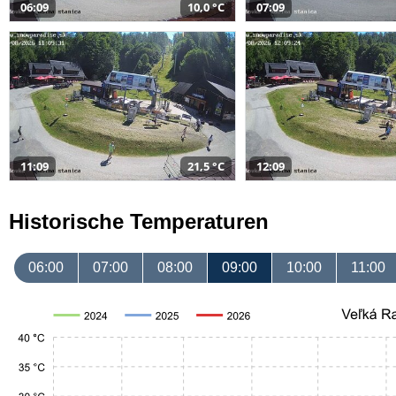
06:09
10,0 °C
07:09
11:09
21,5 °C
12:09
Historische Temperaturen
06:00
07:00
08:00
09:00
10:00
11:00