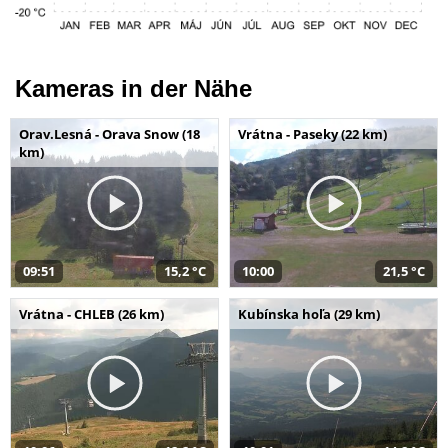
Kameras in der Nähe
Orav.Lesná - Orava Snow (18
Vrátna - Paseky (22 km)
km)
09:51
15,2 °C
10:00
21,5 °C
Vrátna - CHLEB (26 km)
Kubínska hoľa (29 km)