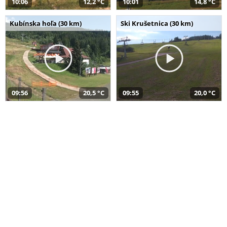
10:06
12,2 °C
10:01
14,8 °C
Kubínska hoľa (30 km)
Ski Krušetnica (30 km)
09:56
20,5 °C
09:55
20,0 °C