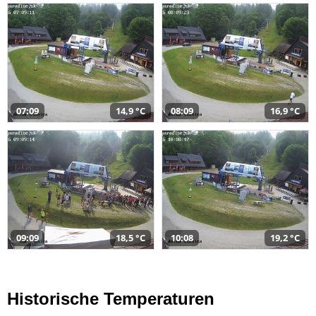
07:09
14,9 °C
08:09
16,9 °C
09:09
18,5 °C
10:08
19,2 °C
Historische Temperaturen