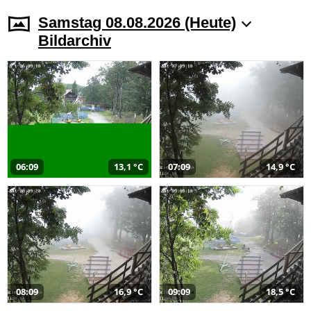
Samstag 08.08.2026 (Heute)
Bildarchiv
06:09
13,1 °C
07:09
14,9 °C
08:09
16,9 °C
09:09
18,5 °C