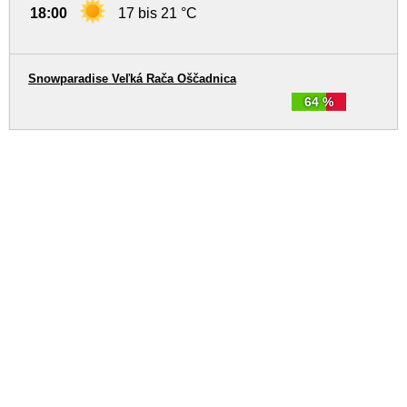
18:00
17 bis 21 °C
Snowparadise Veľká Rača Oščadnica
64 %