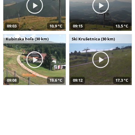
09:03
10,9 °C
09:15
13,5 °C
Kubínska hoľa (30 km)
Ski Krušetnica (30 km)
09:08
19,6 °C
09:12
17,3 °C