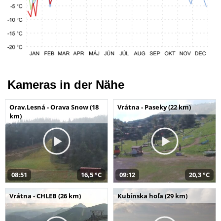
Kameras in der Nähe
Orav.Lesná - Orava Snow (18
Vrátna - Paseky (22 km)
km)
08:51
16,5 °C
09:12
20,3 °C
Vrátna - CHLEB (26 km)
Kubínska hoľa (29 km)