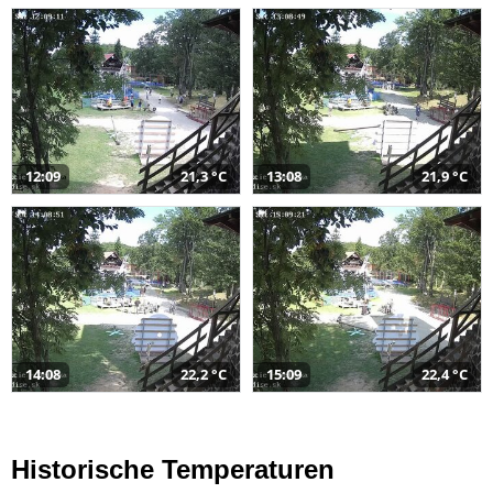
12:09
21,3 °C
13:08
21,9 °C
14:08
22,2 °C
15:09
22,4 °C
Historische Temperaturen