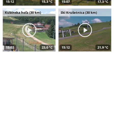
15:12
15,3 °C
15:07
17,3 °C
Kubínska hoľa (30 km)
Ski Krušetnica (30 km)
15:02
23,0 °C
15:12
21,9 °C