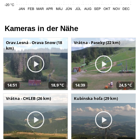
Kameras in der Nähe
Orav.Lesná - Orava Snow (18
Vrátna - Paseky (22 km)
km)
14:51
18,9 °C
14:39
24,5 °C
Vrátna - CHLEB (26 km)
Kubínska hoľa (29 km)