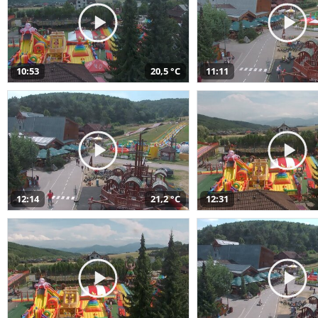
10:53
20,5 °C
11:11
12:14
21,2 °C
12:31