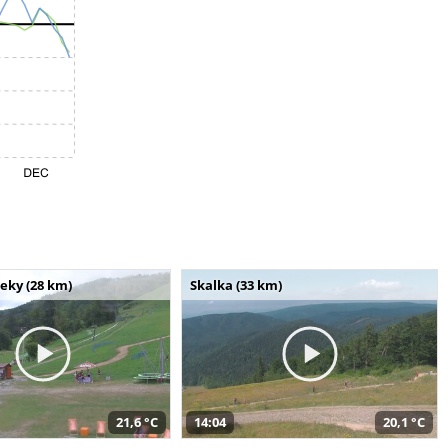
seky (28 km)
Skalka (33 km)
21,6 °C
14:04
20,1 °C