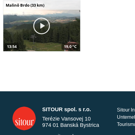
Malinô Brdo (33 km)
13:54
19,0 °C
SITOUR spol. s r.o.
Sitour I
Unterne
Terézie Vansovej 10
Tourism
974 01 Banská Bystrica