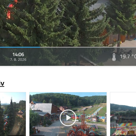
14:06
19.7 °
7. 8. 2026
iv