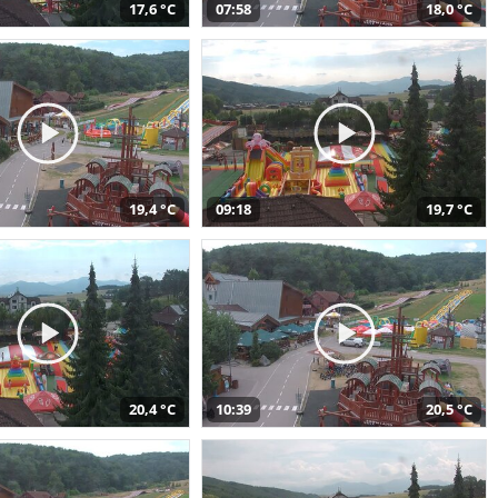
17,6 °C
07:58
18,0 °C
19,4 °C
09:18
19,7 °C
20,4 °C
10:39
20,5 °C