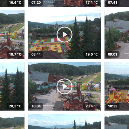
16,4 °C
07:20
17,1 °C
07:41
18,7 °C
08:44
19,0 °C
09:01
20,2 °C
10:04
20,4 °C
10:22