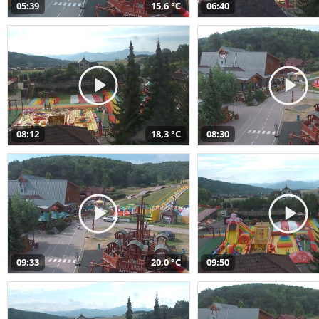
05:39
15,6 °C
06:40
08:12
18,3 °C
08:30
09:33
20,0 °C
09:50