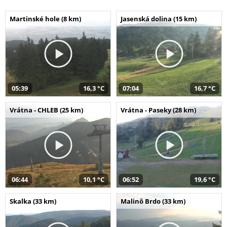
Martinské hole (8 km)
Jasenská dolina (15 km)
05:39
16,3 °C
07:04
16,7 °C
Vrátna - CHLEB (25 km)
Vrátna - Paseky (28 km)
06:44
10,1 °C
06:52
19,6 °C
Skalka (33 km)
Malinô Brdo (33 km)