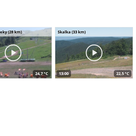
seky (28 km)
Skalka (33 km)
24,7 °C
13:00
22,5 °C