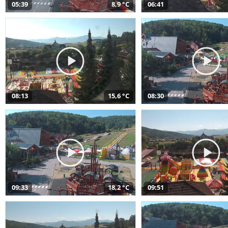
05:39
8,9 °C
06:41
08:13
15,6 °C
08:30
09:33
18,2 °C
09:51