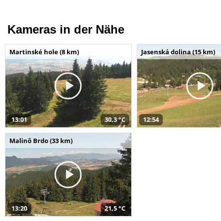
Kameras in der Nähe
Martinské hole (8 km)
Jasenská dolina (15 km)
13:01
30,3 °C
12:54
Malinô Brdo (33 km)
13:20
21,5 °C