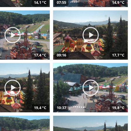
14,1 °C
07:55
14,9 °C
17,4 °C
09:16
17,7 °C
19,4 °C
10:37
19,8 °C