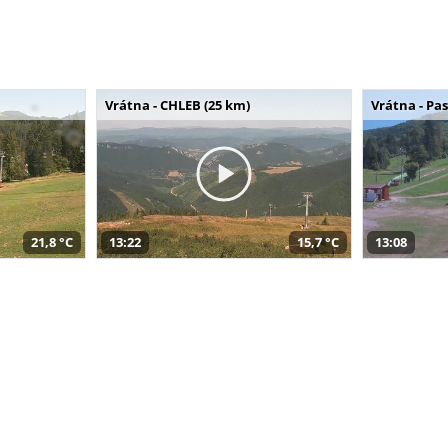
Vrátna - CHLEB (25 km)
Vrátna - Pa
21,8 °C
13:22
15,7 °C
13:08