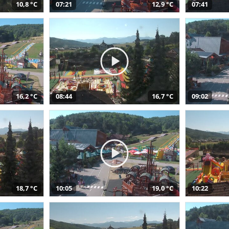
10,8 °C
07:21
12,9 °C
07:41
16,2 °C
08:44
16,7 °C
09:02
18,7 °C
10:05
19,0 °C
10:22