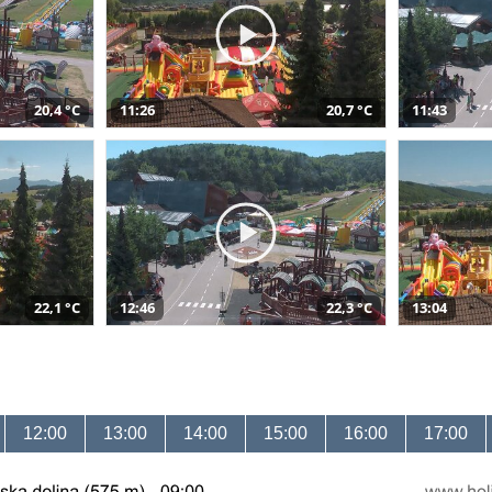
20,4 °C
11:26
20,7 °C
11:43
22,1 °C
12:46
22,3 °C
13:04
12:00
13:00
14:00
15:00
16:00
17:00