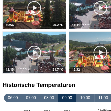
10:54
20,2 °C
11:11
12:15
21,7 °C
12:32
Historische Temperaturen
06:00
07:00
08:00
09:00
10:00
11:00