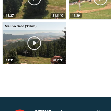
11:27
31,8 °C
11:39
Malinô Brdo (33 km)
11:31
20,2 °C