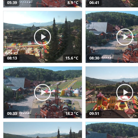
05:39
8,9 °C
06:41
08:13
15,6 °C
08:30
09:33
18,2 °C
09:51