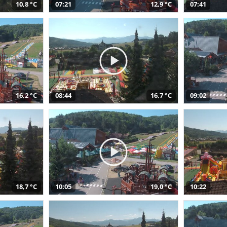
10,8 °C
07:21
12,9 °C
07:41
16,2 °C
08:44
16,7 °C
09:02
18,7 °C
10:05
19,0 °C
10:22