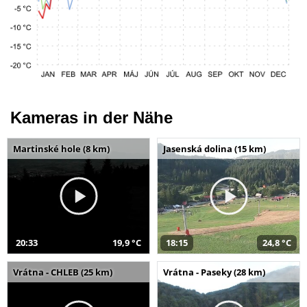
Kameras in der Nähe
Martinské hole (8 km)
Jasenská dolina (15 km)
20:33
19,9 °C
18:15
24,8 °C
Vrátna - CHLEB (25 km)
Vrátna - Paseky (28 km)