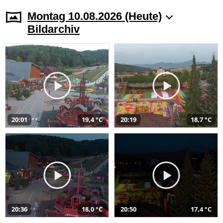
Montag 10.08.2026 (Heute)
Bildarchiv
20:01
19,4 °C
20:19
18,7 °C
20:36
18,0 °C
20:50
17,4 °C