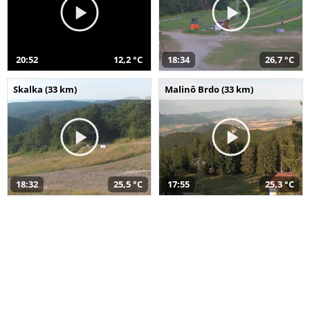
20:52
12,2 °C
18:34
26,7 °C
Skalka (33 km)
Malinô Brdo (33 km)
18:32
25,5 °C
17:55
25,3 °C