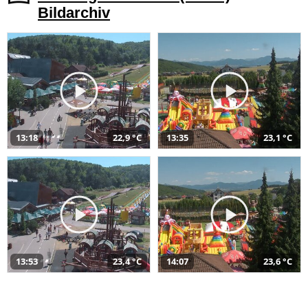
Bildarchiv
13:18
22,9 °C
13:35
23,1 °C
13:53
23,4 °C
14:07
23,6 °C