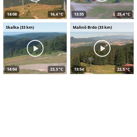
14:08
16,4 °C
13:55
25,4 °C
Skalka (33 km)
Malinô Brdo (33 km)
14:04
23,3 °C
13:54
22,5 °C