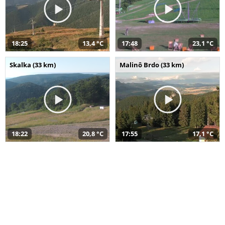
18:25
13,4 °C
17:48
23,1 °C
Skalka (33 km)
Malinô Brdo (33 km)
18:22
20,8 °C
17:55
17,1 °C