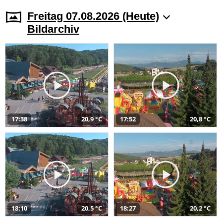
Freitag 07.08.2026 (Heute)
Bildarchiv
17:38
20,9 °C
17:52
20,8 °C
18:10
20,5 °C
18:27
20,2 °C