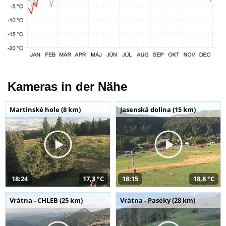
Kameras in der Nähe
Martinské hole (8 km)
Jasenská dolina (15 km)
18:24
17,3 °C
18:15
18,8 °C
Vrátna - CHLEB (25 km)
Vrátna - Paseky (28 km)