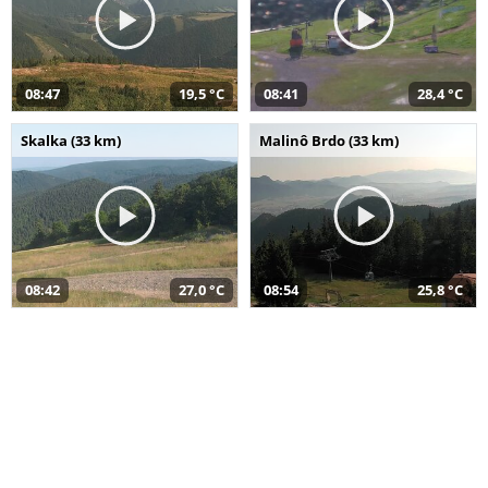
08:47
19,5 °C
08:41
28,4 °C
Skalka (33 km)
Malinô Brdo (33 km)
08:42
27,0 °C
08:54
25,8 °C