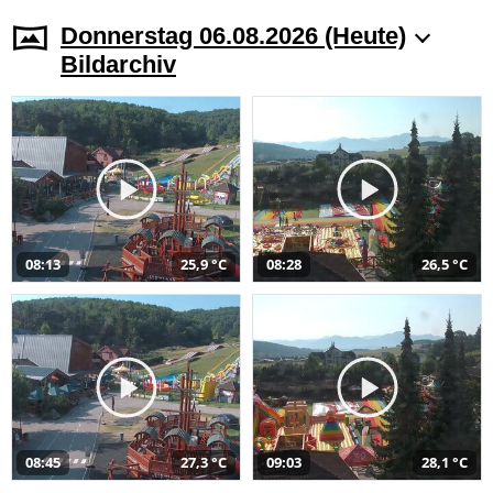
Donnerstag 06.08.2026 (Heute)
Bildarchiv
08:13
25,9 °C
08:28
26,5 °C
08:45
27,3 °C
09:03
28,1 °C