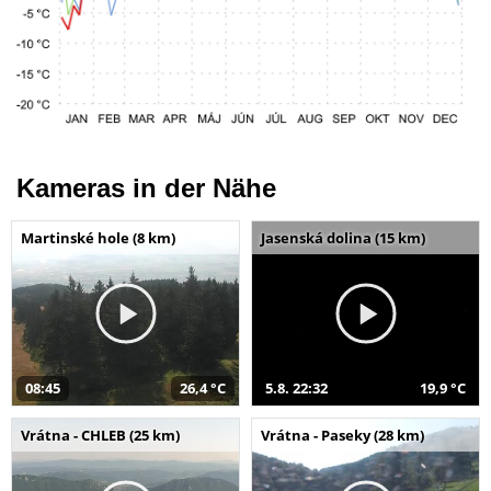
Kameras in der Nähe
Martinské hole (8 km)
Jasenská dolina (15 km)
08:45
26,4 °C
5.8. 22:32
19,9 °C
Vrátna - CHLEB (25 km)
Vrátna - Paseky (28 km)