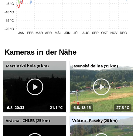
Kameras in der Nähe
Martinské hole (8 km)
Jasenská dolina (15 km)
6.8. 20:33
21,1 °C
6.8. 18:15
27,3 °C
Vrátna - CHLEB (25 km)
Vrátna - Paseky (28 km)