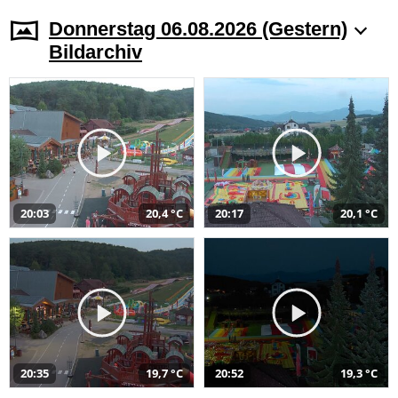
Donnerstag 06.08.2026 (Gestern)
Bildarchiv
20:03
20,4 °C
20:17
20,1 °C
20:35
19,7 °C
20:52
19,3 °C