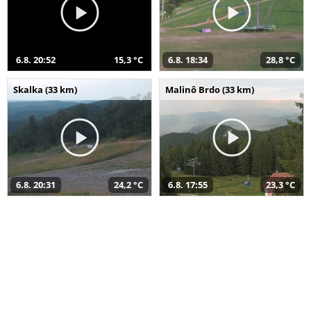
6.8. 20:52
15,3 °C
6.8. 18:34
28,8 °C
Skalka (33 km)
Malinô Brdo (33 km)
6.8. 20:31
24,2 °C
6.8. 17:55
23,3 °C