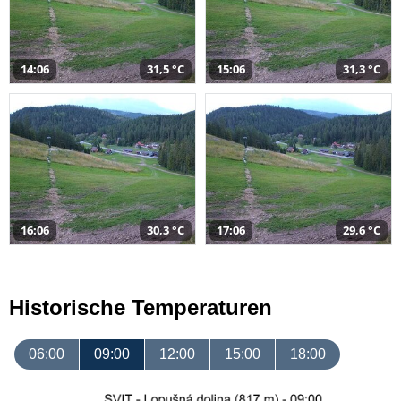
14:06
31,5 °C
15:06
31,3 °C
16:06
30,3 °C
17:06
29,6 °C
Historische Temperaturen
06:00
09:00
12:00
15:00
18:00