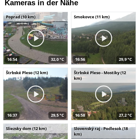
Kameras in der Nähe
Poprad (10 km)
Smokovce (11 km)
16:54
32,0 °C
16:56
29,9 °C
Štrbské Pleso (12 km)
Štrbské Pleso - Mostíky (12
km)
16:37
29,5 °C
16:58
27,2 °C
Sliezsky dom (12 km)
Slovenský raj - Podlesok (18
km)