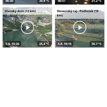
06:30
20,8 °C
06:57
21,2 °C
Sliezsky dom (12 km)
Slovenský raj - Podlesok (18
km)
5.8. 15:26
25,4 °C
5.8. 19:15
26,7 °C