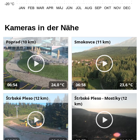
Kameras in der Nähe
Poprad (10 km)
Smokovce (11 km)
06:54
24,0 °C
06:58
23,6 °C
Štrbské Pleso (12 km)
Štrbské Pleso - Mostíky (12
km)