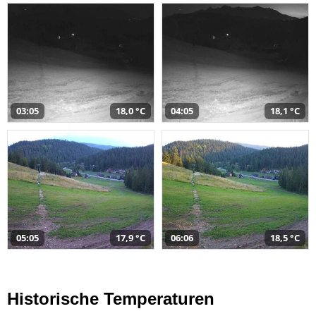
03:05
18,0 °C
04:05
18,1 °C
05:05
17,9 °C
06:06
18,5 °C
Historische Temperaturen