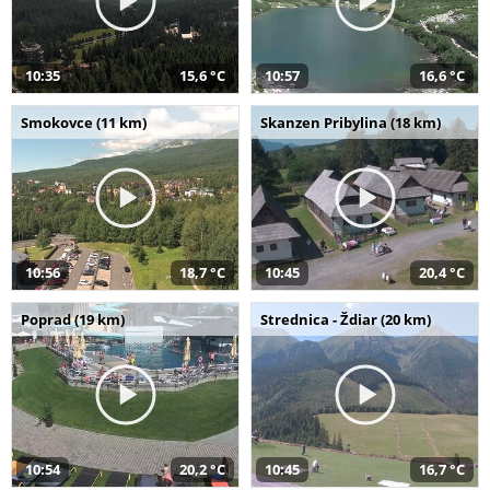
10:35
15,6 °C
10:57
16,6 °C
Smokovce (11 km)
Skanzen Pribylina (18 km)
10:56
18,7 °C
10:45
20,4 °C
Poprad (19 km)
Strednica - Ždiar (20 km)
10:54
20,2 °C
10:45
16,7 °C