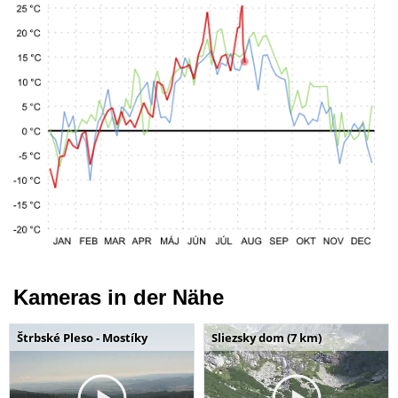
Kameras in der Nähe
Štrbské Pleso - Mostíky
Sliezsky dom (7 km)