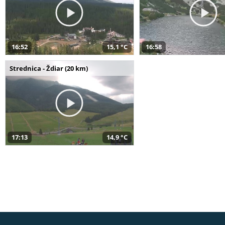
16:52
15,1 °C
16:58
Strednica - Ždiar (20 km)
17:13
14,9 °C