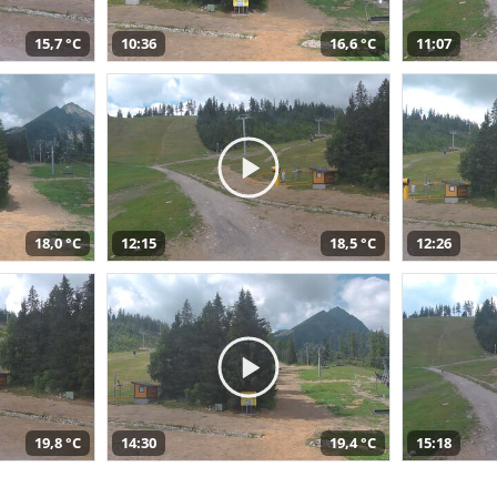
15,7 °C
10:36
16,6 °C
11:07
18,0 °C
12:15
18,5 °C
12:26
19,8 °C
14:30
19,4 °C
15:18