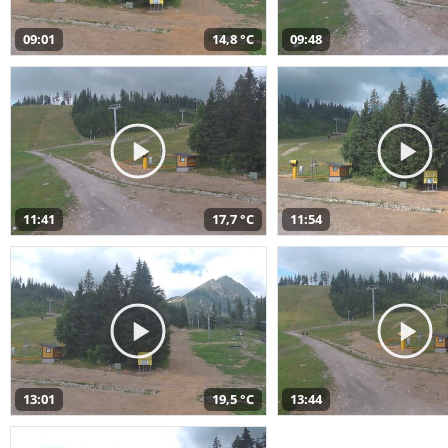
09:01
14,8 °C
09:48
11:41
17,7 °C
11:54
13:01
19,5 °C
13:44