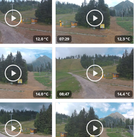
12,0 °C
07:29
12,3 °C
14,0 °C
08:47
14,4 °C