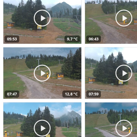
05:53
9,7 °C
06:43
07:47
12,8 °C
07:59