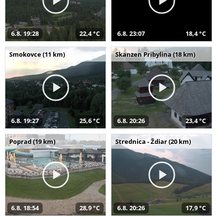
6.8. 19:28
22,4 °C
6.8. 23:07
18,4 °C
Smokovce (11 km)
Skanzen Pribylina (18 km)
6.8. 19:27
25,6 °C
6.8. 20:26
23,4 °C
Poprad (19 km)
Strednica - Ždiar (20 km)
6.8. 18:54
28,9 °C
6.8. 20:26
17,9 °C