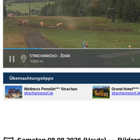
STRACHANKOVO - ŽDIAR
1000 m
Übernachtungstipps
Wellness Penzión*** Strachan
Grand Hotel***
strachanresort.sk
strachanresort.s