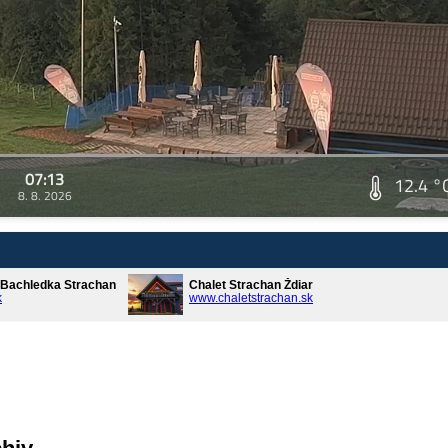
07:13
12.4 °
8. 8. 2026
* Bachledka Strachan
Chalet Strachan Ždiar
k
www.chaletstrachan.sk