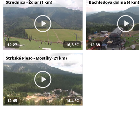
Strednica - Ždiar (1 km)
Bachledova dolina (4 km)
12:27
16,3 °C
12:38
Štrbské Pleso - Mostíky (21 km)
12:45
14,4 °C