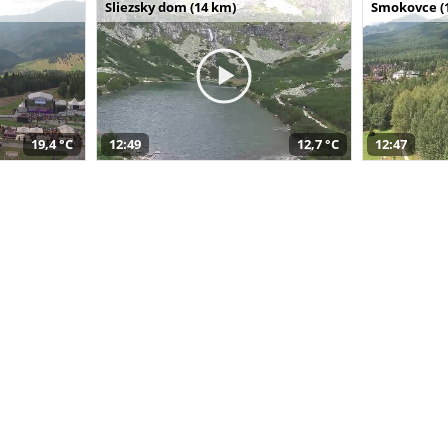
Sliezsky dom (14 km)
Smokovce (
19,4 °C
12:49
12,7 °C
12:47