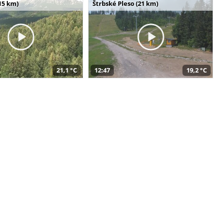
15 km)
Štrbské Pleso (21 km)
21,1 °C
12:47
19,2 °C