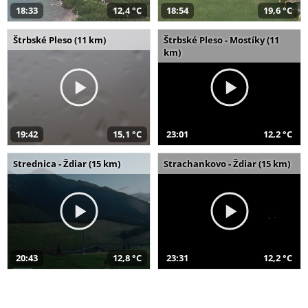
18:33
12,4 °C
18:54
19,6 °C
Štrbské Pleso (11 km)
Štrbské Pleso - Mostíky (11
km)
19:42
15,1 °C
23:01
12,2 °C
Strednica - Ždiar (15 km)
Strachankovo - Ždiar (15 km)
20:43
12,8 °C
23:31
12,2 °C