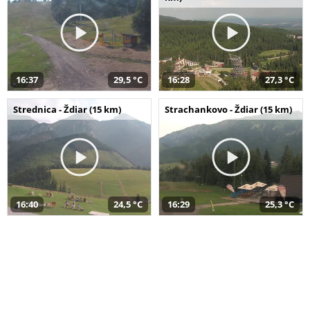
16:37
29,5 °C
16:28
27,3 °C
Strednica - Ždiar (15 km)
Strachankovo - Ždiar (15 km)
16:40
24,5 °C
16:29
25,3 °C