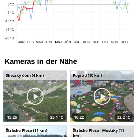
Kameras in der Nähe
Sliezsky dom (4 km)
Poprad (10 km)
15:26
25,1 °C
16:22
32,2 °C
Štrbské Pleso (11 km)
Štrbské Pleso - Mostíky (11
km)