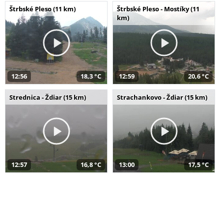
Štrbské Pleso (11 km)
Štrbské Pleso - Mostíky (11
km)
12:56
18,3 °C
12:59
20,6 °C
Strednica - Ždiar (15 km)
Strachankovo - Ždiar (15 km)
12:57
16,8 °C
13:00
17,5 °C