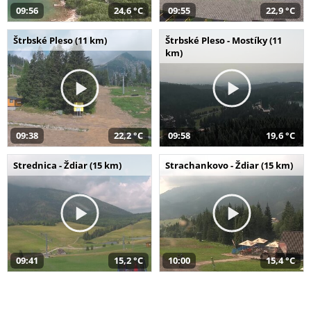
09:56
24,6 °C
09:55
22,9 °C
Štrbské Pleso (11 km)
Štrbské Pleso - Mostíky (11
km)
09:38
22,2 °C
09:58
19,6 °C
Strednica - Ždiar (15 km)
Strachankovo - Ždiar (15 km)
09:41
15,2 °C
10:00
15,4 °C