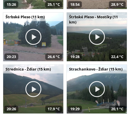
15:26
25,1 °C
18:54
28,9 °C
Štrbské Pleso (11 km)
Štrbské Pleso - Mostíky (11
km)
20:23
26,6 °C
19:28
22,4 °C
Strednica - Ždiar (15 km)
Strachankovo - Ždiar (15 km)
20:26
17,9 °C
19:29
20,1 °C