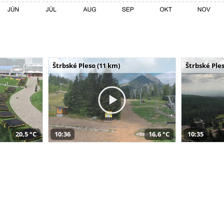
Štrbské Pleso (11 km)
Štrbské Ples
20,5 °C
10:36
16,6 °C
10:35