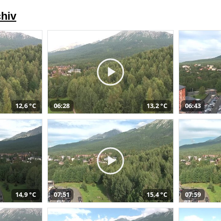
chiv
12,6 °C
06:28
13,2 °C
06:43
14,9 °C
07:51
15,4 °C
07:59