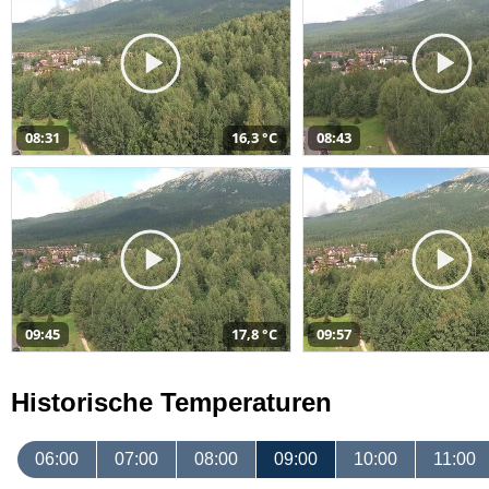
08:31
16,3 °C
08:43
09:45
17,8 °C
09:57
Historische Temperaturen
06:00
07:00
08:00
09:00
10:00
11:00