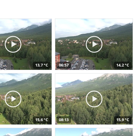
13,7 °C
06:57
14,2 °C
15,6 °C
08:13
15,9 °C