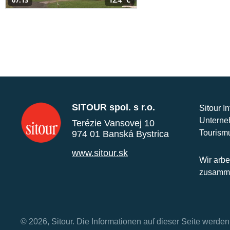
SITOUR spol. s r.o.
Sitour I
Unterne
Terézie Vansovej 10
Tourism
974 01 Banská Bystrica
www.sitour.sk
Wir arbe
zusamme
© 2026, Sitour. Die Informationen auf dieser Seite werd