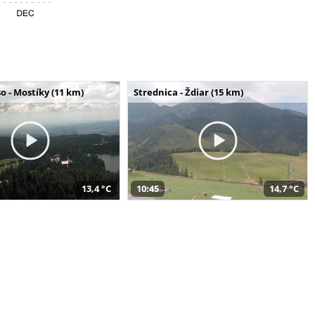
o - Mostíky (11 km)
Strednica - Ždiar (15 km)
13,4 °C
10:45
14,7 °C