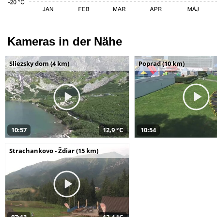
Kameras in der Nähe
Sliezsky dom (4 km)
Poprad (10 km)
10:57
12,9 °C
10:54
Strachankovo - Ždiar (15 km)
07:13
12,4 °C