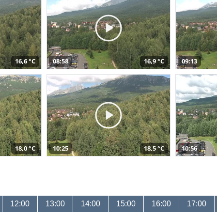
16,6 °C
08:58
16,9 °C
09:13
18,0 °C
10:25
18,5 °C
10:56
12:00
13:00
14:00
15:00
16:00
17:00