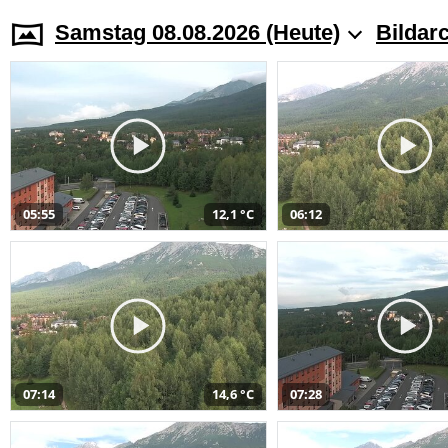
Samstag 08.08.2026 (Heute)
Bildar
05:55
12,1 °C
06:12
07:14
14,6 °C
07:28