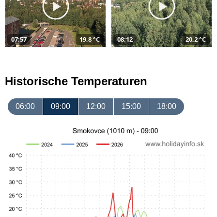
07:57
19,8 °C
08:12
20,2 °C
Historische Temperaturen
06:00
09:00
12:00
15:00
18:00