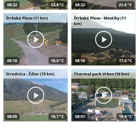
08:22
23,8 °C
08:22
21,6 °C
Štrbské Pleso (11 km)
Štrbské Pleso - Mostíky (11
km)
08:16
18,0 °C
08:16
17,0 °C
Strednica - Ždiar (15 km)
Thermal park Vrbov (16 km)
08:05
18,7 °C
08:01
18,9 °C