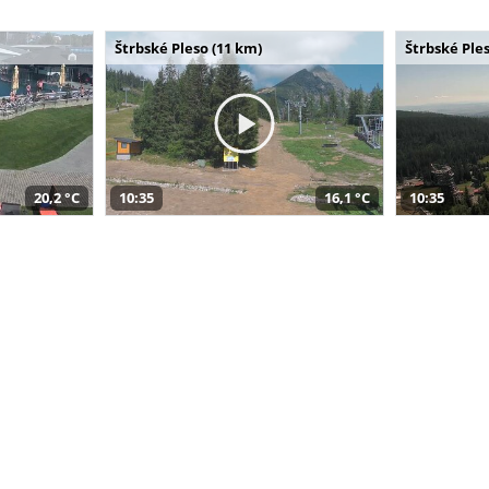
Štrbské Pleso (11 km)
Štrbské Ples
20,2 °C
10:35
16,1 °C
10:35