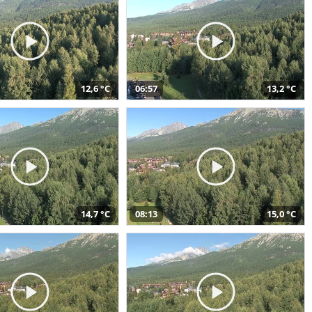
12,6 °C
06:57
13,2 °C
14,7 °C
08:13
15,0 °C