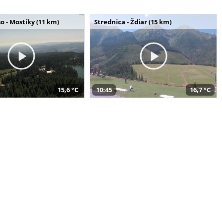
o - Mostíky (11 km)
Strednica - Ždiar (15 km)
15,6 °C
10:45
16,7 °C