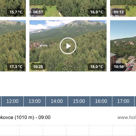
15,7 °C
08:57
16,0 °C
09:13
17,3 °C
10:25
18,0 °C
10:56
12:00
13:00
14:00
15:00
16:00
17:00