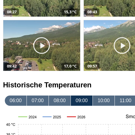
08:27
15,3 °C
08:43
09:42
17,0 °C
09:57
Historische Temperaturen
06:00
07:00
08:00
09:00
10:00
11:00