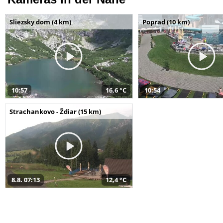
Sliezsky dom (4 km)
Poprad (10 km)
10:57
16,6 °C
10:54
Strachankovo - Ždiar (15 km)
8.8. 07:13
12,4 °C