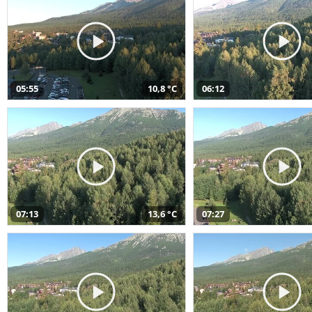
05:55
10,8 °C
06:12
07:13
13,6 °C
07:27