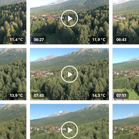
11,4 °C
06:27
11,9 °C
06:43
13,9 °C
07:43
14,3 °C
07:57