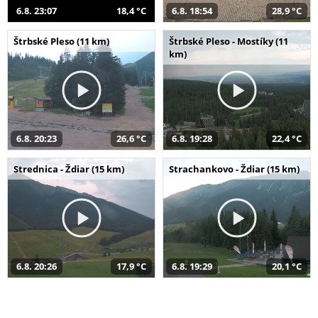
6.8. 23:07
18,4 °C
6.8. 18:54
28,9 °C
Štrbské Pleso (11 km)
Štrbské Pleso - Mostíky (11
km)
6.8. 20:23
26,6 °C
6.8. 19:28
22,4 °C
Strednica - Ždiar (15 km)
Strachankovo - Ždiar (15 km)
6.8. 20:26
17,9 °C
6.8. 19:29
20,1 °C