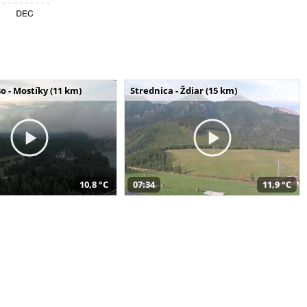
o - Mostíky (11 km)
Strednica - Ždiar (15 km)
10,8 °C
07:34
11,9 °C