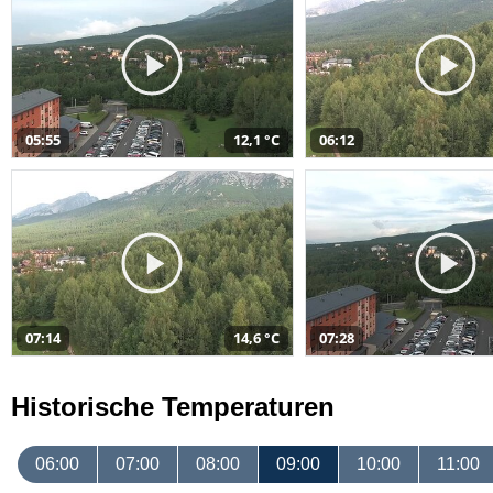
05:55
12,1 °C
06:12
07:14
14,6 °C
07:28
Historische Temperaturen
06:00
07:00
08:00
09:00
10:00
11:00