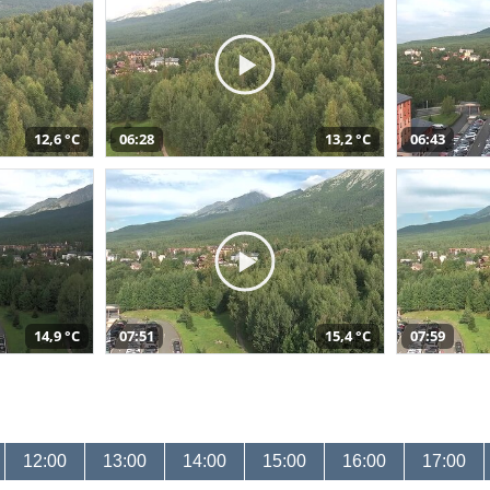
12,6 °C
06:28
13,2 °C
06:43
14,9 °C
07:51
15,4 °C
07:59
12:00
13:00
14:00
15:00
16:00
17:00