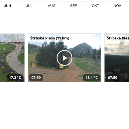
Štrbské Pleso (11 km)
Štrbské Ples
17,3 °C
07:59
13,1 °C
07:59