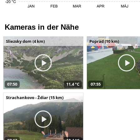
Kameras in der Nähe
Sliezsky dom (4 km)
Poprad (10 km)
07:50
11,4 °C
07:55
Strachankovo - Ždiar (15 km)