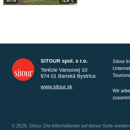
07:13
12,4 °C
SITOUR spol. s r.o.
Sitour I
Unterne
Terézie Vansovej 10
Tourism
974 01 Banská Bystrica
www.sitour.sk
Wir arbe
zusamme
© 2026, Sitour. Die Informationen auf dieser Seite werd