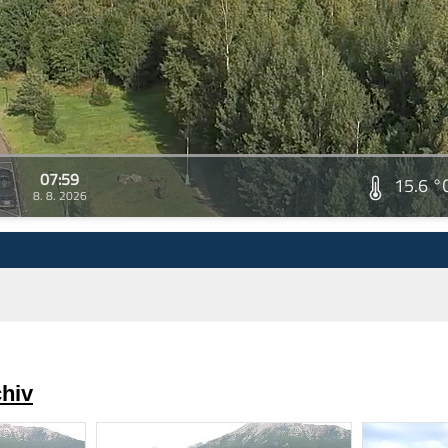
07:59
15.6 °
8. 8. 2026
chiv