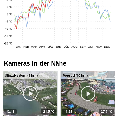
Kameras in der Nähe
Sliezsky dom (4 km)
Poprad (10 km)
12:18
21,5 °C
11:55
27,7 °C