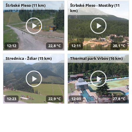
Štrbské Pleso (11 km)
Štrbské Pleso - Mostíky (11
km)
12:12
22,8 °C
12:11
20,1 °C
Strednica - Ždiar (15 km)
Thermal park Vrbov (16 km)
12:23
22,9 °C
12:03
27,8 °C