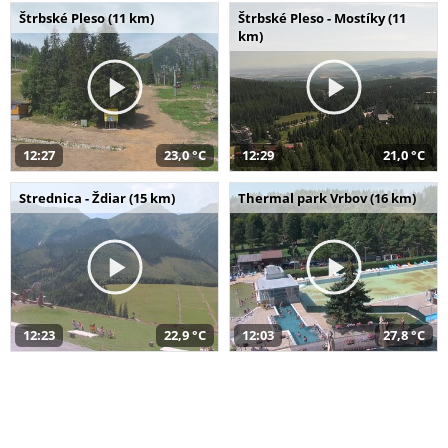
Štrbské Pleso (11 km)
Štrbské Pleso - Mostíky (11
km)
12:27
23,0 °C
12:29
21,0 °C
Strednica - Ždiar (15 km)
Thermal park Vrbov (16 km)
12:23
22,9 °C
12:03
27,8 °C