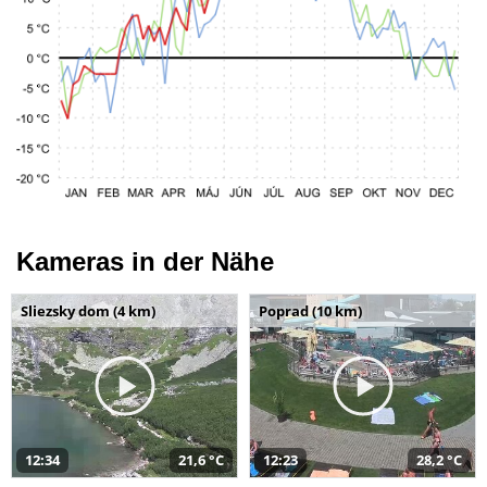
Kameras in der Nähe
Sliezsky dom (4 km)
Poprad (10 km)
12:34
21,6 °C
12:23
28,2 °C