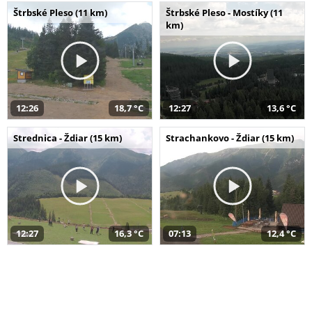
Štrbské Pleso (11 km)
Štrbské Pleso - Mostíky (11
km)
12:26
18,7 °C
12:27
13,6 °C
Strednica - Ždiar (15 km)
Strachankovo - Ždiar (15 km)
12:27
16,3 °C
07:13
12,4 °C