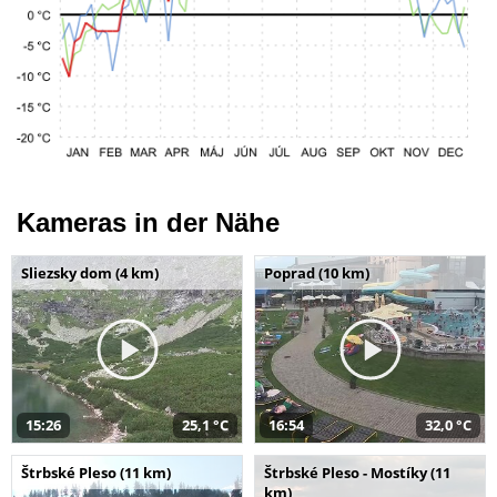
Kameras in der Nähe
Sliezsky dom (4 km)
Poprad (10 km)
15:26
25,1 °C
16:54
32,0 °C
Štrbské Pleso (11 km)
Štrbské Pleso - Mostíky (11
km)