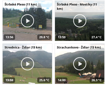
Štrbské Pleso (11 km)
Štrbské Pleso - Mostíky (11
km)
13:56
29,8 °C
13:59
27,4 °C
Strednica - Ždiar (15 km)
Strachankovo - Ždiar (15 km)
13:59
25,6 °C
14:00
26,3 °C