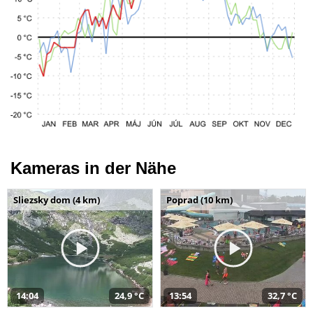
Kameras in der Nähe
Sliezsky dom (4 km)
Poprad (10 km)
14:04
24,9 °C
13:54
32,7 °C