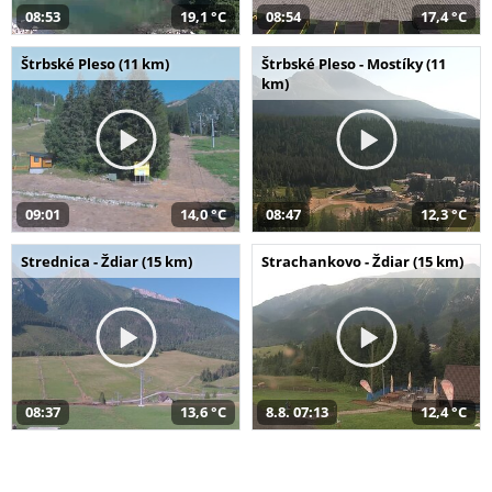
08:53
19,1 °C
08:54
17,4 °C
Štrbské Pleso (11 km)
Štrbské Pleso - Mostíky (11
km)
09:01
14,0 °C
08:47
12,3 °C
Strednica - Ždiar (15 km)
Strachankovo - Ždiar (15 km)
08:37
13,6 °C
8.8. 07:13
12,4 °C