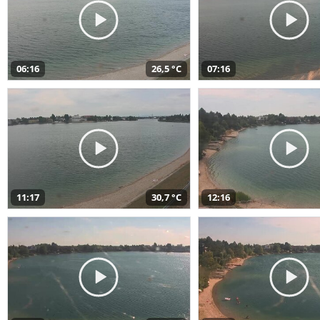
06:16
26,5 °C
07:16
11:17
30,7 °C
12:16