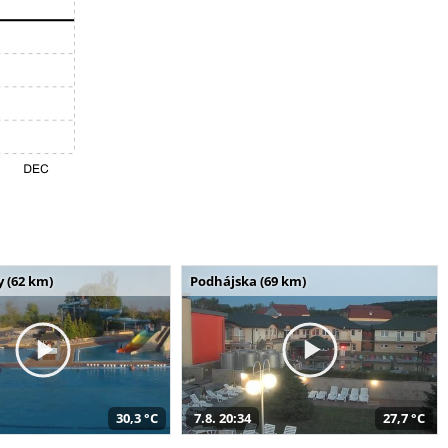
 (62 km)
Podhájska (69 km)
30,3 °C
7.8. 20:34
27,7 °C