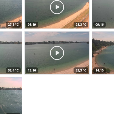
27,1 °C
08:19
28,3 °C
09:16
32,4 °C
13:16
33,3 °C
14:15