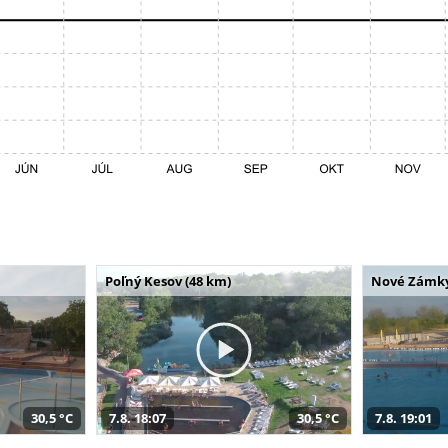
Poľný Kesov (48 km)
Nové Zámky
30,5 °C
7.8. 18:07
30,5 °C
7.8. 19:01