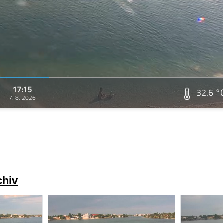
17:15
32.6 °
7. 8. 2026
chiv