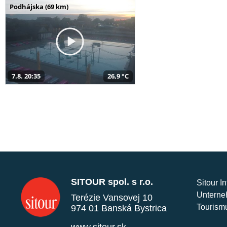
Podhájska (69 km)
7.8. 20:35
26,9 °C
SITOUR spol. s r.o.
Sitour I
Unterne
Terézie Vansovej 10
Tourism
974 01 Banská Bystrica
www.sitour.sk