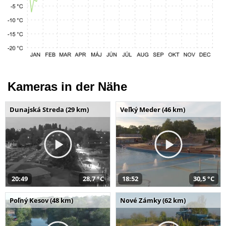
Kameras in der Nähe
Dunajská Streda (29 km)
Veľký Meder (46 km)
20:49
28,7 °C
18:52
30,5 °C
Poľný Kesov (48 km)
Nové Zámky (62 km)