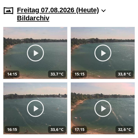
Freitag 07.08.2026 (Heute)
Bildarchiv
14:15
33,7 °C
15:15
33,8 °C
16:15
33,6 °C
17:15
32,6 °C