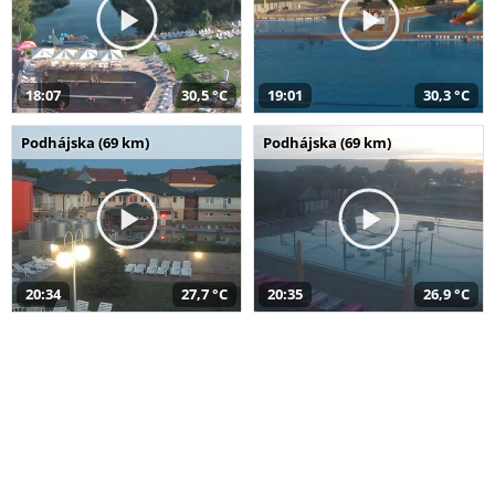
18:07
30,5 °C
19:01
30,3 °C
Podhájska (69 km)
Podhájska (69 km)
20:34
27,7 °C
20:35
26,9 °C